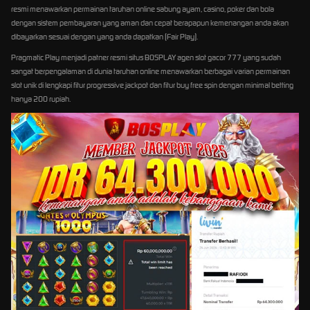
resmi menawarkan permainan taruhan online sabung ayam, casino, poker dan bola
dengan sistem pembayaran yang aman dan cepat berapapun kemenangan anda akan
dibayarkan sesuai dengan yang anda dapatkan (Fair Play).
Pragmatic Play menjadi patner resmi situs BOSPLAY agen slot gacor 777 yang sudah
sangat berpengalaman di dunia taruhan online menawarkan berbagai varian permainan
slot unik di lengkapi fitur progressive jackpot dan fitur buy free spin dengan minimal betting
hanya 200 rupiah.