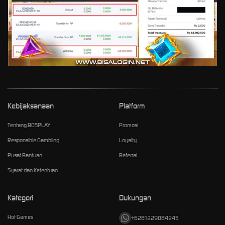
Kebijaksanaan
Platform
Tentang BOSPLAY
Promosi
Responsible Gambling
Loyalty
Pusat Bantuan
Referral
Syarat dan Ketentuan
Kategori
Dukungan
Hot Games
+6281229084245