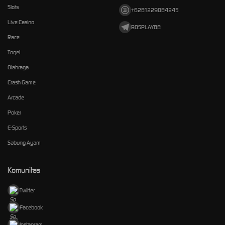
Slots
+6281229084245
Live Casino
BOSPLAY88
Race
Togel
Olahraga
Crash Game
Arcade
Poker
E-Sports
Sabung Ayam
Komunitas
Twitter
Facebook
Instagram