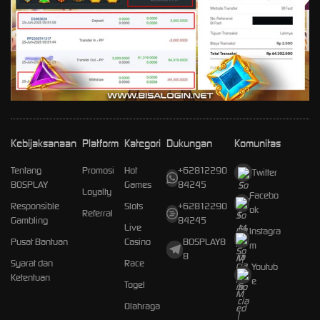
Kebijaksanaan
Platform
Kategori
Dukungan
Komunitas
Tentang
Promosi
Hot
+62812290
Twitter
BOSPLAY
Games
84245
Loyalty
Facebo
Responsible
Slots
+62812290
ok
Referral
Gambling
84245
Live
Instagra
Pusat Bantuan
Casino
BOSPLAY8
m
8
Syarat dan
Race
Youtub
Ketentuan
e
Togel
Olahraga