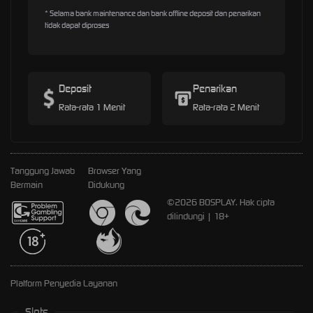
* Selama bank maintenance dan bank offline deposit dan penarikan
tidak dapat diproses
Deposit
Penarikan
Rata-rata 1 Menit
Rata-rata 2 Menit
Tanggung Jawab
Browser Yang
Bermain
Didukung
©2026 BOSPLAY. Hak cipta
dilindungi | 18+
Platform Penyedia Layanan
Slots