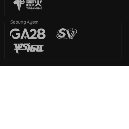
Sabung Ayam