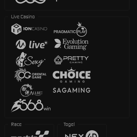
Live Casino
Race
Togel