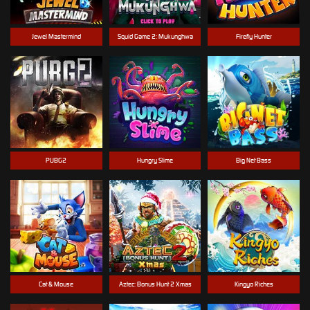
Jewel Mastermind
Squid Game 2: Mukunghwa
Firefly Hunter
PUBG2
Hungry Slime
Big Net Bass
Cat & Mouse
Aztec: Bonus Hunt 2 Xmas
Kingyo Riches