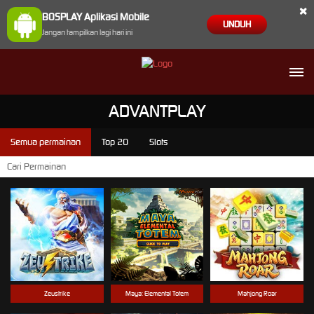
×
BOSPLAY Aplikasi Mobile
UNDUH
Jangan tampilkan lagi hari ini
ADVANTPLAY
Semua permainan
Top 20
Slots
Zeustrike
Maya: Elemental Totem
Mahjong Roar