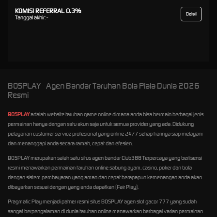
KOMISI REFERRAL 0.3%
Detail
Tanggal akhir:
-
BOSPLAY - Agen Bandar Taruhan Bola Piala Dunia 2026
Resmi
BOSPLAY
adalah website taruhan game online dimana anda bisa bermain berbagai jenis
permainan hanya dengan satu akun saja untuk semua provider yang ada. Didukung
pelayanan customer service profesional yang online 24/7 setiap harinya siap melayani
dan menanggapi anda secara ramah, cepat dan efesien.
BOSPLAY merupakan salah satu situs agen bandar Club388 Terpercaya yang berlisensi
resmi menawarkan permainan taruhan online sabung ayam, casino, poker dan bola
dengan sistem pembayaran yang aman dan cepat berapapun kemenangan anda akan
dibayarkan sesuai dengan yang anda dapatkan (Fair Play).
Pragmatic Play menjadi patner resmi situs BOSPLAY agen slot gacor 777 yang sudah
sangat berpengalaman di dunia taruhan online menawarkan berbagai varian permainan