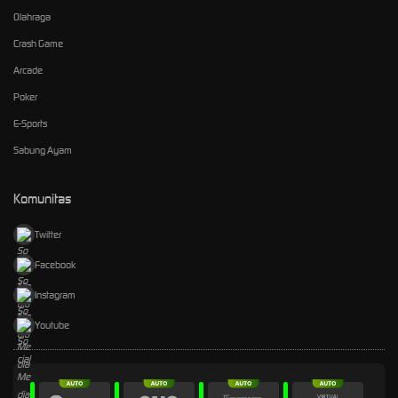
Olahraga
Crash Game
Arcade
Poker
E-Sports
Sabung Ayam
Komunitas
Twitter
Facebook
Instagram
Youtube