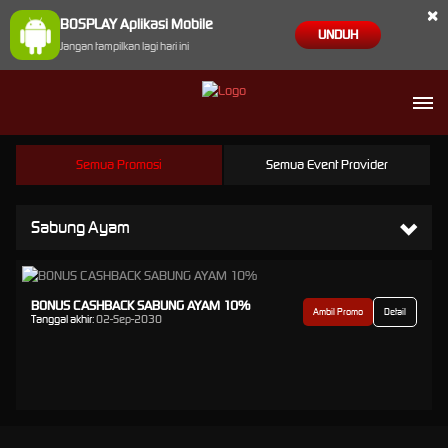
×
BOSPLAY Aplikasi Mobile
UNDUH
Jangan tampilkan lagi hari ini
Semua Promosi
Semua Event Provider
Sabung Ayam
BONUS CASHBACK SABUNG AYAM 10%
Ambil Promo
Detail
Tanggal akhir:
02-Sep-2030