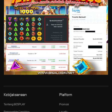
Kebijaksanaan
Platform
Tentang BOSPLAY
Promosi
Responsible Gambling
Loyalty