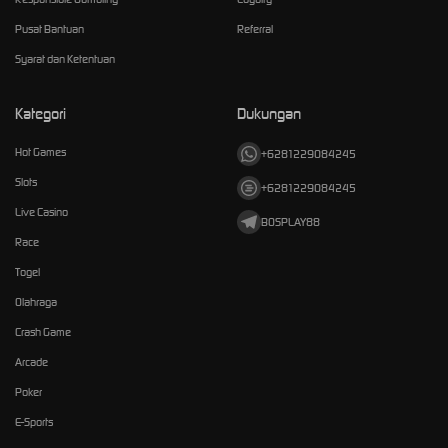
Pusat Bantuan
Referral
Syarat dan Ketentuan
Kategori
Dukungan
Hot Games
+6281229084245
Slots
+6281229084245
Live Casino
BOSPLAY88
Race
Togel
Olahraga
Crash Game
Arcade
Poker
E-Sports