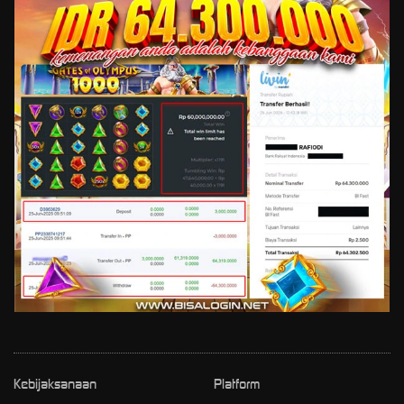
Kebijaksanaan
Platform