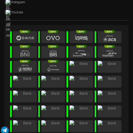
Instagram
Youtube