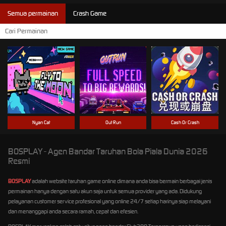
Semua permainan
Crash Game
Nyan Cat
Out Run
Cash Or Crash
BOSPLAY - Agen Bandar Taruhan Bola Piala Dunia 2026
Resmi
BOSPLAY
adalah website taruhan game online dimana anda bisa bermain berbagai jenis
permainan hanya dengan satu akun saja untuk semua provider yang ada. Didukung
pelayanan customer service profesional yang online 24/7 setiap harinya siap melayani
dan menanggapi anda secara ramah, cepat dan efesien.