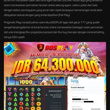
BOSPLAY merupakan salah satu situs agen bandar Club388 Terpercaya yang berlisensi
resmi menawarkan permainan taruhan online sabung ayam, casino, poker dan bola
dengan sistem pembayaran yang aman dan cepat berapapun kemenangan anda akan
dibayarkan sesuai dengan yang anda dapatkan (Fair Play).
Pragmatic Play menjadi patner resmi situs BOSPLAY agen slot gacor 777 yang sudah
sangat berpengalaman di dunia taruhan online menawarkan berbagai varian permainan
slot unik di lengkapi fitur progressive jackpot dan fitur buy free spin dengan minimal betting
hanya 200 rupiah.