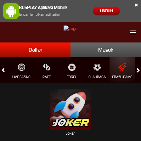
×
BOSPLAY Aplikasi Mobile
UNDUH
Jangan tampilkan lagi hari ini
Daftar
Masuk
S
LIVE CASINO
RACE
TOGEL
OLAHRAGA
CRASH GAME
Joker