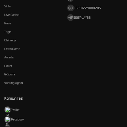
Slots
+6281229084245
Live Casino
BOSPLAY88
Race
Togel
Olahraga
Crash Game
Arcade
Poker
E-Sports
Sabung Ayam
Komunitas
Twitter
Facebook