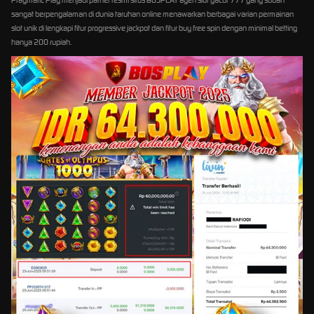
sangat berpengalaman di dunia taruhan online menawarkan berbagai varian permainan
slot unik di lengkapi fitur progressive jackpot dan fitur buy free spin dengan minimal betting
hanya 200 rupiah.