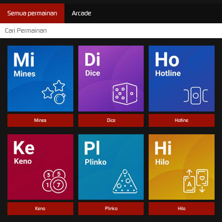
Semua permainan
Arcade
Mines
Dice
Hotline
Keno
Plinko
Hilo