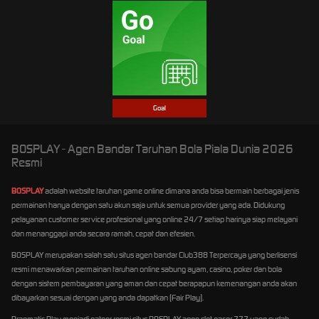
Goal
BOSPLAY - Agen Bandar Taruhan Bola Piala Dunia 2026
Resmi
BOSPLAY
adalah website taruhan game online dimana anda bisa bermain berbagai jenis
permainan hanya dengan satu akun saja untuk semua provider yang ada. Didukung
pelayanan customer service profesional yang online 24/7 setiap harinya siap melayani
dan menanggapi anda secara ramah, cepat dan efesien.
BOSPLAY merupakan salah satu situs agen bandar Club388 Terpercaya yang berlisensi
resmi menawarkan permainan taruhan online sabung ayam, casino, poker dan bola
dengan sistem pembayaran yang aman dan cepat berapapun kemenangan anda akan
dibayarkan sesuai dengan yang anda dapatkan (Fair Play).
Pragmatic Play menjadi patner resmi situs BOSPLAY agen slot gacor 777 yang sudah