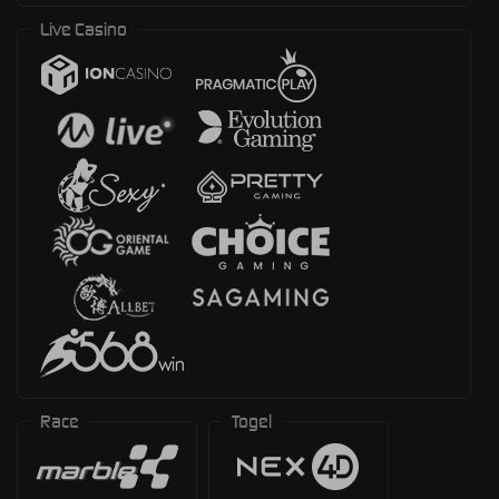
Live Casino
Race
Togel