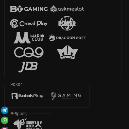
Poker
E-Sports