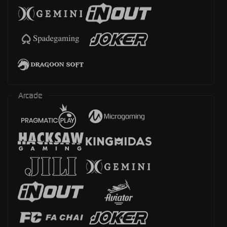
Arcade