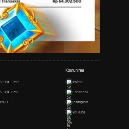
Komunitas
229084245
Twitter
229084245
Facebook
AY88
Instagram
Youtube