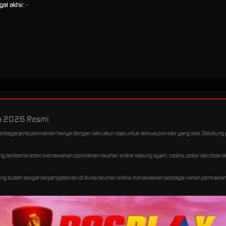
gal akhir:
-
ia 2026 Resmi
erbagai jenis permainan hanya dengan satu akun saja untuk semua provider yang ada. Didukung p
ng berlisensi resmi menawarkan permainan taruhan online sabung ayam, casino, poker dan bo
g sudah sangat berpengalaman di dunia taruhan online menawarkan berbagai varian permainan slot 