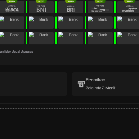
an tidak dapat diproses
Penarikan
Rata-rata 2 Menit