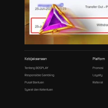
Kebijaksanaan
Platform
Tentang BOSPLAY
Promosi
Responsible Gambling
Loyalty
Pusat Bantuan
Referral
Syarat dan Ketentuan