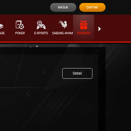
MASUK
DAFTAR
ADE
POKER
E-SPORTS
SABUNG AYAM
PROMOSI
Detail