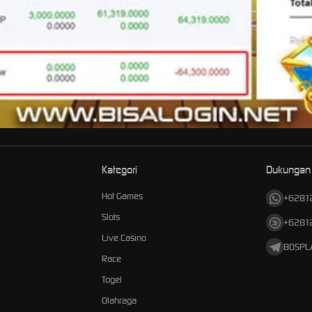
Kategori
Dukungan
Hot Games
+6281
Slots
+6281
Live Casino
BOSPL
Race
Togel
Olahraga