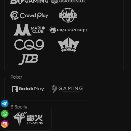
Poker
E-Sports