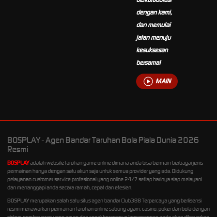
dengan kami,
dan memulai
jalan menuju
kesuksesan
bersama!
MAIN
BOSPLAY - Agen Bandar Taruhan Bola Piala Dunia 2026
Resmi
BOSPLAY
adalah website taruhan game online dimana anda bisa bermain berbagai jenis
permainan hanya dengan satu akun saja untuk semua provider yang ada. Didukung
pelayanan customer service profesional yang online 24/7 setiap harinya siap melayani
dan menanggapi anda secara ramah, cepat dan efesien.
BOSPLAY merupakan salah satu situs agen bandar Club388 Terpercaya yang berlisensi
resmi menawarkan permainan taruhan online sabung ayam, casino, poker dan bola dengan
sistem pembayaran yang aman dan cepat berapapun kemenangan anda akan dibayarkan