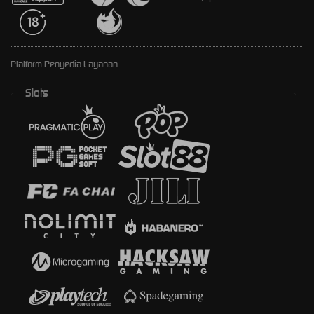
Platform Penyedia Layanan
Slots