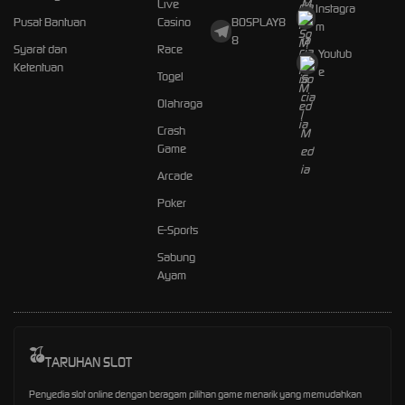
Live
Instagra
Pusat Bantuan
Casino
BOSPLAY8
m
8
Syarat dan
Race
Youtub
Ketentuan
e
Togel
Olahraga
Crash
Game
Arcade
Poker
E-Sports
Sabung
Ayam
TARUHAN SLOT
Penyedia slot online dengan beragam pilihan game menarik yang memudahkan