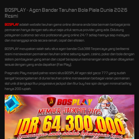
BOSPLAY - Agen Bandar Taruhan Bola Piala Dunia 2026
Resmi
BOSPLAY
adalah website taruhan game online dimana anda bisa bermain berbagai jenis
permainan hanya dengan satu akun saja untuk semua provider yang ada. Didukung
pelayanan customer service profesional yang online 24/7 setiap harinya siap melayani
dan menanggapi anda secara ramah, cepat dan efesien.
BOSPLAY merupakan salah satu situs agen bandar Club388 Terpercaya yang berlisensi
resmi menawarkan permainan taruhan online sabung ayam, casino, poker dan bola dengan
sistem pembayaran yang aman dan cepat berapapun kemenangan anda akan dibayarkan
sesuai dengan yang anda dapatkan (Fair Play).
Pragmatic Play menjadi patner resmi situs BOSPLAY agen slot gacor 777 yang sudah
sangat berpengalaman di dunia taruhan online menawarkan berbagai varian permainan
slot unik di lengkapi fitur progressive jackpot dan fitur buy free spin dengan minimal betting
hanya 200 rupiah.