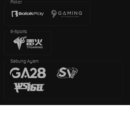
Poker
E-Sports
Sabung Ayam