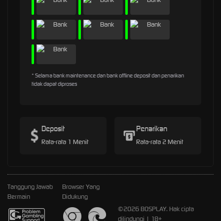
* Selama bank maintenance dan bank offline deposit dan penarikan
tidak dapat diproses
Deposit
Penarikan
Rata-rata 1 Menit
Rata-rata 2 Menit
Tanggung Jawab
Browser Yang
Bermain
Didukung
©2026 BOSPLAY. Hak cipta
dilindungi | 18+