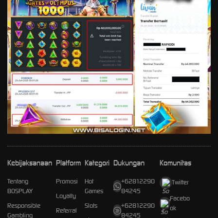
Kebijaksanaan
Platform
Kategori
Dukungan
Komunitas
Tentang
Promosi
Hot
+62812290
Twitter
BOSPLAY
Games
84245
Loyalty
Facebo
Responsible
Slots
+62812290
ok
Referral
Gambling
84245