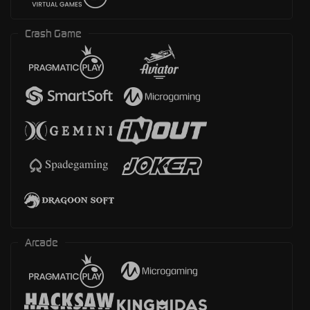
Crash Game
Arcade