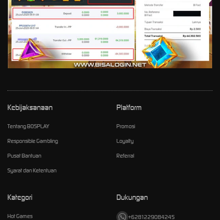
Kebijaksanaan
Platform
Tentang BOSPLAY
Promosi
Responsible Gambling
Loyalty
Pusat Bantuan
Referral
Syarat dan Ketentuan
Kategori
Dukungan
Hot Games
+6281229084245