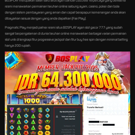
BOSPLAY merupakan salah satu situs agen bandar Club388 Terpercaya yang berlisensi
resmi menawarkan permainan taruhan online sabung ayam, casino, poker dan bola
dengan sistem pembayaran yang aman dan cepat berapapun kemenangan anda akan
dibayarkan sesuai dengan yang anda dapatkan (Fair Play).
Pragmatic Play menjadi patner resmi situs BOSPLAY agen slot gacor 777 yang sudah
sangat berpengalaman di dunia taruhan online menawarkan berbagai varian permainan
slot unik di lengkapi fitur progressive jackpot dan fitur buy free spin dengan minimal betting
hanya 200 rupiah.