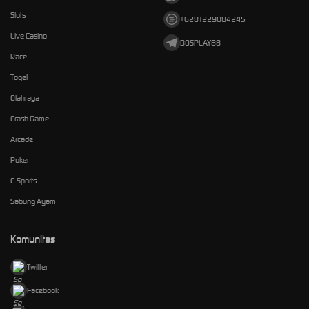
Slots
+6281229084245
Live Casino
BOSPLAY88
Race
Togel
Olahraga
Crash Game
Arcade
Poker
E-Sports
Sabung Ayam
Komunitas
Twitter
Facebook