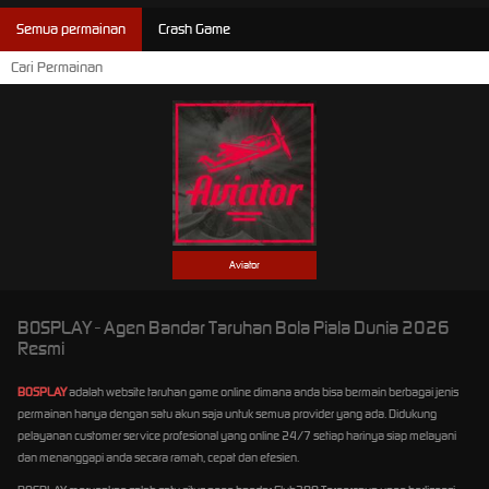
Semua permainan
Crash Game
Aviator
BOSPLAY - Agen Bandar Taruhan Bola Piala Dunia 2026
Resmi
BOSPLAY
adalah website taruhan game online dimana anda bisa bermain berbagai jenis
permainan hanya dengan satu akun saja untuk semua provider yang ada. Didukung
pelayanan customer service profesional yang online 24/7 setiap harinya siap melayani
dan menanggapi anda secara ramah, cepat dan efesien.