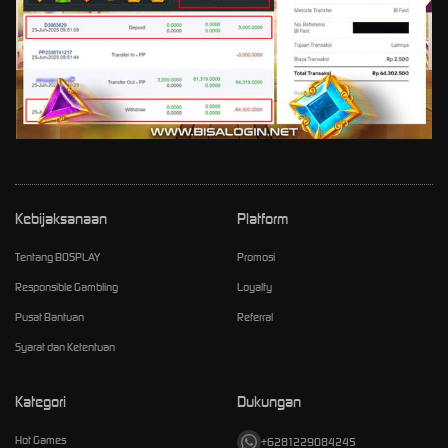
Kebijaksanaan
Platform
Tentang BOSPLAY
Promosi
Responsible Gambling
Loyalty
Pusat Bantuan
Referral
Syarat dan Ketentuan
Kategori
Dukungan
Hot Games
+6281229084245