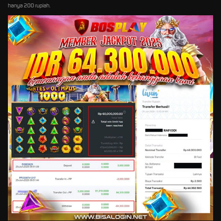
hanya 200 rupiah.