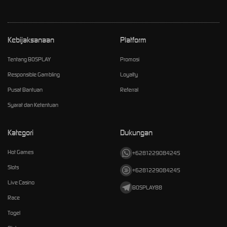
Kebijaksanaan
Platform
Tentang BOSPLAY
Promosi
Responsible Gambling
Loyalty
Pusat Bantuan
Referral
Syarat dan Ketentuan
Kategori
Dukungan
Hot Games
+6281229084245
Slots
+6281229084245
Live Casino
BOSPLAY88
Race
Togel