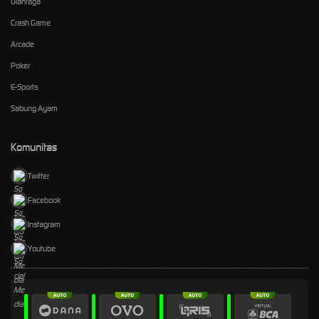
Olahraga
Crash Game
Arcade
Poker
E-Sports
Sabung Ayam
Komunitas
Twitter
Facebook
Instagram
Youtube