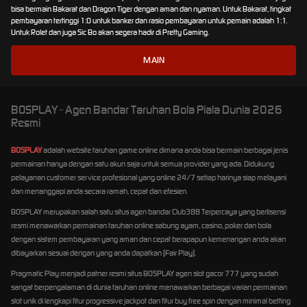
bisa bermain Bakarat dan Dragon Tiger dengan aman dan nyaman. Untuk Bakarat, tingkat
pembayaran tertinggi 1:0 untuk banker dan rasio pembayaran untuk pemain adalah 1:1.
Untuk Rolet dan juga Sic Bo akan segera hadir di Pretty Gaming.
MAIN
BOSPLAY - Agen Bandar Taruhan Bola Piala Dunia 2026
Resmi
BOSPLAY
adalah website taruhan game online dimana anda bisa bermain berbagai jenis
permainan hanya dengan satu akun saja untuk semua provider yang ada. Didukung
pelayanan customer service profesional yang online 24/7 setiap harinya siap melayani
dan menanggapi anda secara ramah, cepat dan efesien.
BOSPLAY merupakan salah satu situs agen bandar Club388 Terpercaya yang berlisensi
resmi menawarkan permainan taruhan online sabung ayam, casino, poker dan bola
dengan sistem pembayaran yang aman dan cepat berapapun kemenangan anda akan
dibayarkan sesuai dengan yang anda dapatkan (Fair Play).
Pragmatic Play menjadi patner resmi situs BOSPLAY agen slot gacor 777 yang sudah
sangat berpengalaman di dunia taruhan online menawarkan berbagai varian permainan
slot unik di lengkapi fitur progressive jackpot dan fitur buy free spin dengan minimal betting