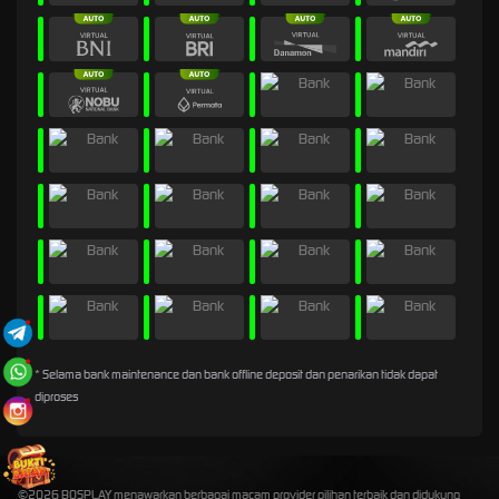
* Selama bank maintenance dan bank offline deposit dan penarikan tidak dapat
diproses
©2026 BOSPLAY menawarkan berbagai macam provider pilihan terbaik dan didukung