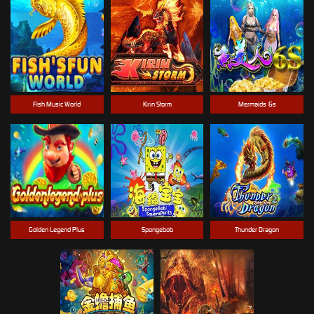
Fish Music World
Kirin Storm
Mermaids-6s
Golden Legend Plus
Spongebob
Thunder Dragon