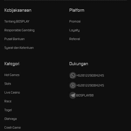
Kebijaksanaan
Platform
Tentang BOSPLAY
Promosi
Responsible Gambling
Loyalty
Pusat Bantuan
Referral
Syarat dan Ketentuan
Kategori
Dukungan
Hot Games
+6281229084245
Slots
+6281229084245
Live Casino
BOSPLAY88
Race
Togel
Olahraga
Crash Game