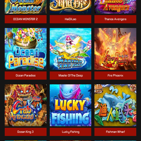
OCEAN MONSTER 2
HaiDiLao
Thanos Avengers
Ocean Paradise
Master Of The Deep
Fire Phoenix
Ocean King 3
Lucky Fishing
Fishman Wharf