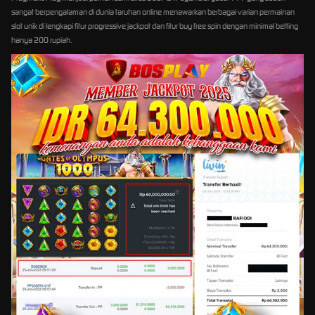
sangat berpengalaman di dunia taruhan online menawarkan berbagai varian permainan
slot unik di lengkapi fitur progressive jackpot dan fitur buy free spin dengan minimal betting
hanya 200 rupiah.