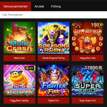
Semua permainan
Arcade
Fishing
Mole Crash
Shade Dragons Fishing
Happy New Year
Piggy Bank TapTap
Fighter Fire
Super Super Fruit