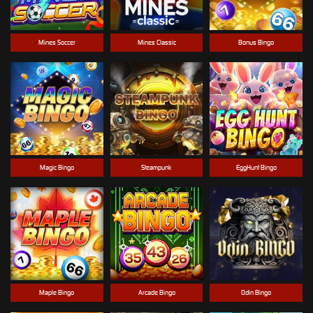
Mines Soccer
Mines Classic
Bonus Bingo
Magic Bingo
Steampunk
EggHunt Bingo
Maple Bingo
Arcade Bingo
Odin Bingo