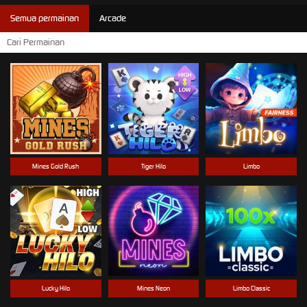
Semua permainan
Arcade
Mines Gold Rush
Tiger Hilo
Limbo
Lucky Hilo
Mines Neon
Limbo Classic