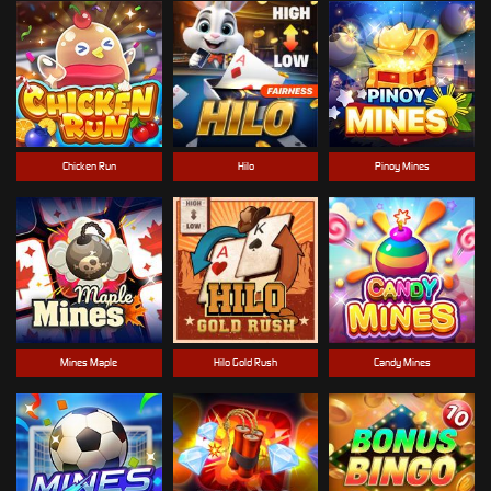
Chicken Run
Hilo
Pinoy Mines
Mines Maple
Hilo Gold Rush
Candy Mines