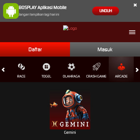
×
BOSPLAY Aplikasi Mobile
UNDUH
Jangan tampilkan lagi hari ini
Daftar
Masuk
SINO
RACE
TOGEL
OLAHRAGA
CRASH GAME
ARCADE
Gemini