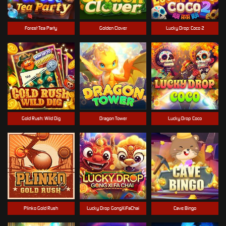
Forest Tea Party
Golden Clover
Lucky Drop: Coco 2
Gold Rush: Wild Dig
Dragon Tower
Lucky Drop-Coco
Plinko Gold Rush
Lucky Drop-GongXiFaChai
Cave Bingo