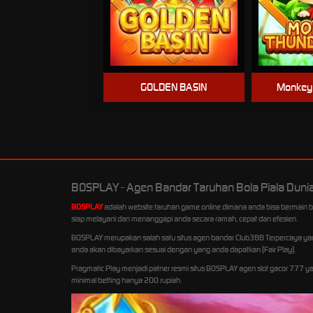
GOLDEN BASIN
Monkey 
BOSPLAY - Agen Bandar Taruhan Bola Piala Dun
BOSPLAY
adalah website taruhan game online dimana anda bisa bermain b
siap melayani dan menanggapi anda secara ramah, cepat dan efesien.
BOSPLAY merupakan salah satu situs agen bandar Club388 Terpercaya ya
anda akan dibayarkan sesuai dengan yang anda dapatkan (Fair Play).
Pragmatic Play menjadi patner resmi situs BOSPLAY agen slot gacor 777 yan
minimal betting hanya 200 rupiah.