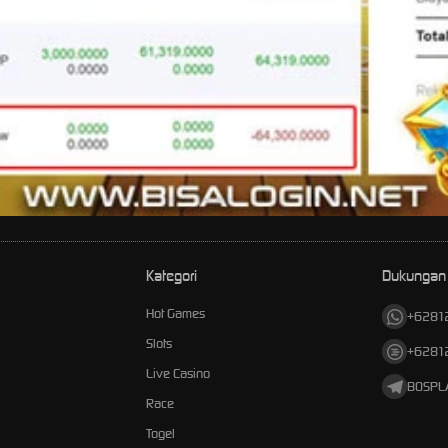
Kategori
Dukungan
Hot Games
+6281
Slots
+6281
Live Casino
BOSPL
Race
Togel