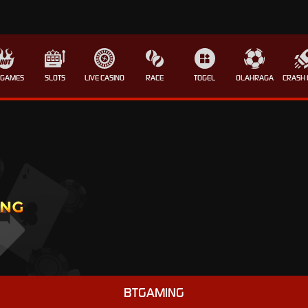
 GAMES
SLOTS
LIVE CASINO
RACE
TOGEL
OLAHRAGA
CRASH
BTGAMING