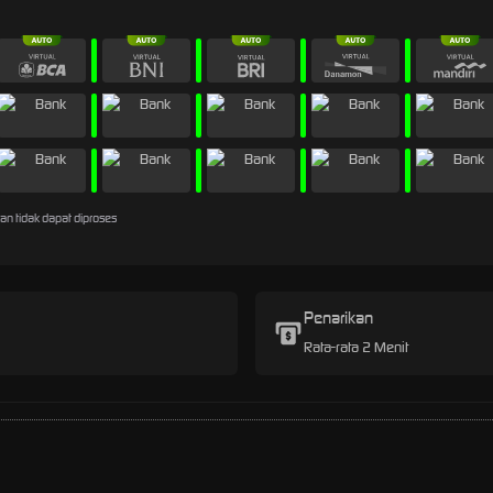
an tidak dapat diproses
Penarikan
Rata-rata 2 Menit